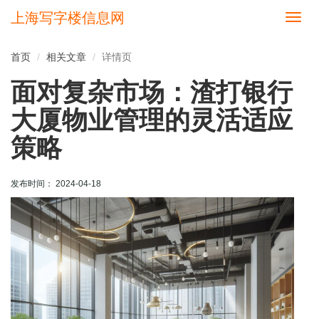
上海写字楼信息网
切
换
导
首页
相关文章
详情页
航
面对复杂市场：渣打银行
大厦物业管理的灵活适应
策略
发布时间： 2024-04-18