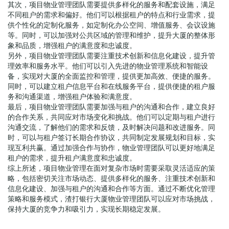
其次，项目物业管理团队需要提供多样化的服务和配套设施，满足
不同租户的需求和偏好。他们可以根据租户的特点和行业需求，提
供个性化的定制化服务，如定制化办公空间、增值服务、会议设施
等。同时，可以加强对公共区域的管理和维护，提升大厦的整体形
象和品质，增强租户的满意度和忠诚度。
另外，项目物业管理团队需要注重技术创新和信息化建设，提升管
理效率和服务水平。他们可以引入先进的物业管理系统和智能设
备，实现对大厦的全面监控和管理，提供更加高效、便捷的服务。
同时，可以建立租户信息平台和在线服务平台，提供便捷的租户服
务和沟通渠道，增强租户体验和满意度。
最后，项目物业管理团队需要加强与租户的沟通和合作，建立良好
的合作关系，共同应对市场变化和挑战。他们可以定期与租户进行
沟通交流，了解他们的需求和反馈，及时解决问题和改进服务。同
时，可以与租户签订长期合作协议，共同制定发展规划和目标，实
现互利共赢。通过加强合作与协作，物业管理团队可以更好地满足
租户的需求，提升租户满意度和忠诚度。
综上所述，项目物业管理在面对复杂市场时需要采取灵活适应的策
略，包括密切关注市场动态、提供多样化的服务、注重技术创新和
信息化建设、加强与租户的沟通和合作等方面。通过不断优化管理
策略和服务模式，渣打银行大厦物业管理团队可以应对市场挑战，
保持大厦的竞争力和吸引力，实现长期稳定发展。