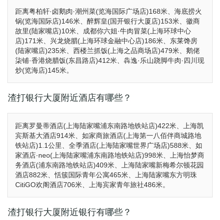
距离粤柏轩·卤鹅肉·潮州菜(览海国际广场店)168米、海底捞火
锅(览海国际店)146米、醉辉皇(国开银行大厦店)153米、徽商
故里(陆家嘴店)10米、成都你六姐·牛肉冒菜(上海环球中心
店)171米、兴龙烧腊(上海环球金融中心店)186米、东莱馋房
(陆家嘴店)235米、西楼兰抓饭(上海之品商场店)479米、鹅佬
柒铺·香港烧腊饭(东昌路店)412米、犇逸·乐山跷脚牛肉·四川现
炒(览海店)145米。
渣打银行大厦附近酒店有哪些？
距离罗曼蒂酒店(上海陆家嘴浦东南路地铁站店)422米、上海凯
宾斯基大酒店914米、如家商旅酒店(上海第一八佰伴商城路地
铁站店)1.1公里、全季酒店(上海陆家嘴世界广场店)588米、如
家酒店·neo(上海陆家嘴浦东南路地铁站店)998米、上海怡梦商
务酒店(浦东南路地铁站店)409米、上海陆家嘴新梅希尔顿花园
酒店882米、恬簇国际青年公寓465米、上海陆家嘴东方明珠
CitiGO欢阁酒店706米、上海宾家青年旅社486米。
渣打银行大厦附近银行有哪些？