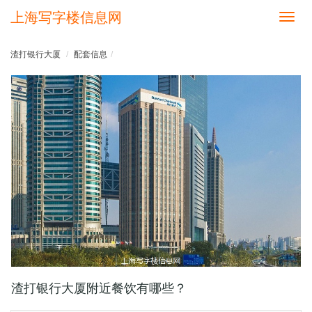
上海写字楼信息网
切
换
导
渣打银行大厦
配套信息
航
渣打银行大厦附近餐饮有哪些？