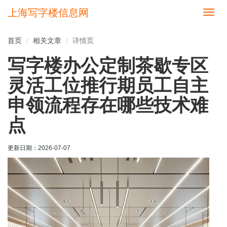
上海写字楼信息网
切
换
导
首页
相关文章
详情页
航
写字楼办公定制茶歇专区
灵活工位推行期员工自主
申领流程存在哪些技术难
点
更新日期：
2026-07-07