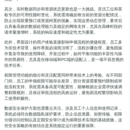
其次，实时数据同步和资源状态更新也是一大挑战。灵活工位和茶
歇专区的可用性随时变化，系统需准确反映当前的资源分配情况，
防止出现双重预订或资源闲置的现象。实现这类动态管理，要求后
台具备高效的数据处理能力及稳定的网络支持，尤其在高峰时段的
请求量激增时，系统的响应速度和稳定性尤为重要。
此外，界面设计的用户体验直接影响申领流程的便捷程度。员工多
为非技术背景，操作界面必须简洁明了，流程步骤合理，避免因操
作复杂导致的使用障碍。开发过程中，如何平衡功能的丰富性与操
作的简易性，尤其是在移动端和PC端的适配上，是一项不容忽视的
技术任务。
权限管理功能的细分和灵活配置同样带来技术上的考验。在不同部
门间，员工的申领权限可能存在差异，部分资源需要预约限制或审
批流程支持。系统需具备高度可配置性，能够根据企业需求快速调
整权限规则，且保证审批流程的高效运转，避免因流程繁琐影响员
工使用积极性。
数据安全保护方面也需重点关注。涉及员工个人信息和使用记录，
系统必须符合数据隐私保护要求，防止信息泄露。加密传输、权限
分级访问控制以及定期安全审计成为保障技术实现的基础措施，这
些安全策略的有效结合是系统稳定运行的重要保障。